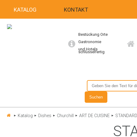
KATALOG
KONTAKT
Bestückung Orte
Gastronomie
und Hotels
schlüsselfertig
Katalog
Dishes
Churchill
ART DE CUISINE
STANDAR
►
►
►
►
►
ST