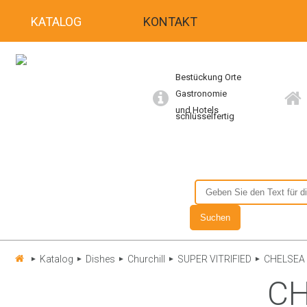
KATALOG
KONTAKT
Bestückung Orte
Gastronomie
und Hotels
schlüsselfertig
Katalog
Dishes
Churchill
SUPER VITRIFIED
CHELSEA
►
►
►
►
►
CH